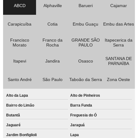
ABCD
Alphaville
Barueri
Cajamar
Carapicuíba
Cotia
Embu Guaçu
Embu das Artes
Francisco
Franco da
GRANDE SÃO
Itapecerica da
Morato
Rocha
PAULO
Serra
SANTANA DE
Itapevi
Jandira
Osasco
PARNAÍBA
Santo André
São Paulo
Taboão da Serra
Zona Oeste
Alto da Lapa
Alto de Pinheiros
Bairro do Limão
Barra Funda
Butantã
Freguesia do Ó
Jaguaré
Jaraguá
Jardim Bonfiglioli
Lapa