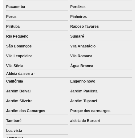
Pacaembu
Perdizes
Perus
Pinheiros
Pirituba
Raposo Tavares
Rio Pequeno
Sumaré
São Domingos
Vila Anastácio
Vila Leopoldina
Vila Romana
Vila Sônia
Água Branca
Aldeia da serra -
Califórnia
Engenho novo
Jardim Belval
Jardim Paulista
Jardim Silveira
Jardim Tupanci
Jardim dos Camargos
Parque dos carmargos
Tamboré
aldeia de Barueri
boa vista