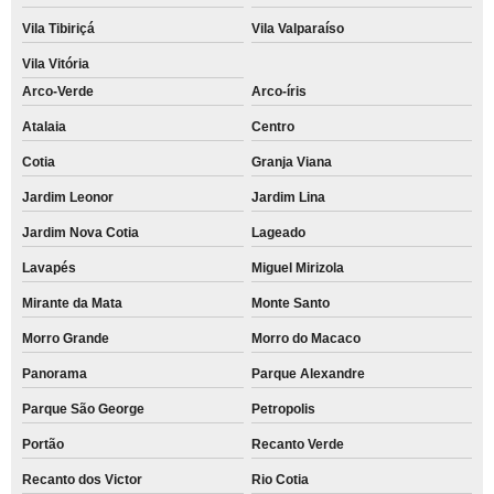
Vila Tibiriçá
Vila Valparaíso
Vila Vitória
Arco-Verde
Arco-íris
Atalaia
Centro
Cotia
Granja Viana
Jardim Leonor
Jardim Lina
Jardim Nova Cotia
Lageado
Lavapés
Miguel Mirizola
Mirante da Mata
Monte Santo
Morro Grande
Morro do Macaco
Panorama
Parque Alexandre
Parque São George
Petropolis
Portão
Recanto Verde
Recanto dos Victor
Rio Cotia