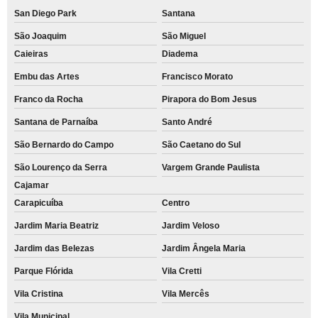
San Diego Park
Santana
São Joaquim
São Miguel
Caieiras
Diadema
Embu das Artes
Francisco Morato
Franco da Rocha
Pirapora do Bom Jesus
Santana de Parnaíba
Santo André
São Bernardo do Campo
São Caetano do Sul
São Lourenço da Serra
Vargem Grande Paulista
Cajamar
Carapicuíba
Centro
Jardim Maria Beatriz
Jardim Veloso
Jardim das Belezas
Jardim Ângela Maria
Parque Flórida
Vila Cretti
Vila Cristina
Vila Mercês
Vila Municipal