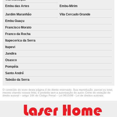
Embu das Artes
Embu-Mirim
Jardim Maranhão
Vila Cercado Grande
Embu Guaçu
Francisco Morato
Franco da Rocha
Itapecerica da Serra
Itapevi
Jandira
Osasco
Pompéia
Santo André
Taboão da Serra
O conteúdo do texto desta página é de direito reservado. Sua reprodução, parcial ou total,
mesmo citando nossos links, é proibida sem a autorização do autor. Crime de violação de
direito autoral – artigo 184 do Código Penal –
Lei 9610/98 - Lei de direitos autorais
.