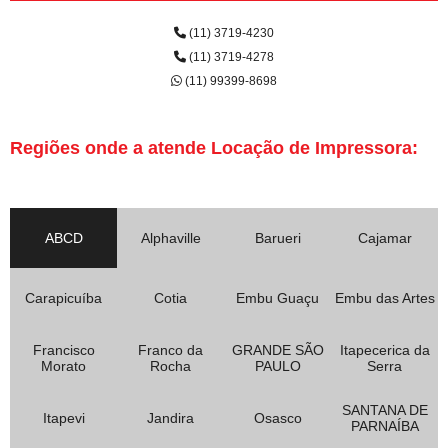
(11) 3719-4230
(11) 3719-4278
(11) 99399-8698
Regiões onde a atende Locação de Impressora:
ABCD
Alphaville
Barueri
Cajamar
Carapicuíba
Cotia
Embu Guaçu
Embu das Artes
Francisco
Franco da
GRANDE SÃO
Itapecerica da
Morato
Rocha
PAULO
Serra
SANTANA DE
Itapevi
Jandira
Osasco
PARNAÍBA