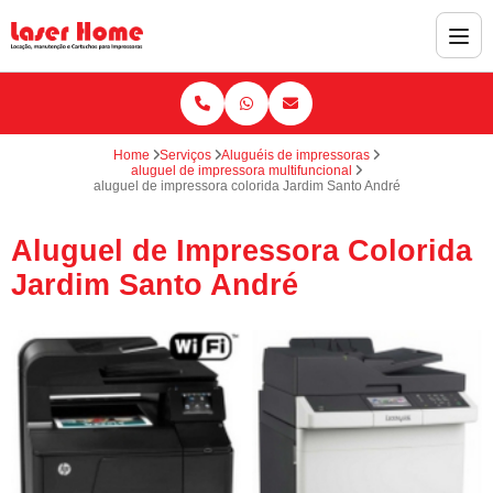
Home
Serviços
Aluguéis de impressoras
aluguel de impressora multifuncional
aluguel de impressora colorida Jardim Santo André
Aluguel de Impressora Colorida
Jardim Santo André