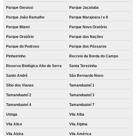
Parque Gerassi
Parque Jaçatuba
Parque João Ramalho
Parque Marajoara I e II
Parque Miami
Parque Novo Oratório
Parque Oratório
Parque das Nações
Parque do Pedroso
Parque dos Pássaros
Pinheirinho
Recreio da Borda do Campo
Reserva Biológica Alto de Serra
Santa Terezinha
Santo André
São Bernardo Novo
Sítio dos Vianas
Tamanduateí 1
Tamanduateí 2
Tamanduateí 3
Tamanduateí 4
Tamanduateí 7
Utinga
Vila Alba
Vila Alice
Vila Alpina
Vila Alzira
Vila América