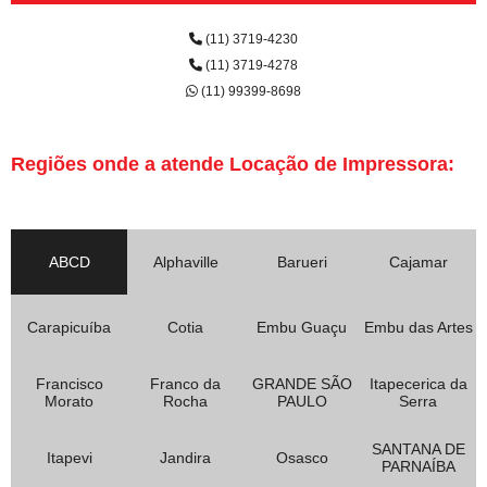
(11) 3719-4230
(11) 3719-4278
(11) 99399-8698
Regiões onde a atende Locação de Impressora:
ABCD
Alphaville
Barueri
Cajamar
Carapicuíba
Cotia
Embu Guaçu
Embu das Artes
Francisco
Franco da
GRANDE SÃO
Itapecerica da
Morato
Rocha
PAULO
Serra
SANTANA DE
Itapevi
Jandira
Osasco
PARNAÍBA