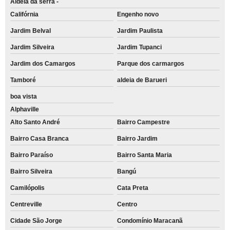
Aldeia da serra -
Califórnia
Engenho novo
Jardim Belval
Jardim Paulista
Jardim Silveira
Jardim Tupanci
Jardim dos Camargos
Parque dos carmargos
Tamboré
aldeia de Barueri
boa vista
Alphaville
Alto Santo André
Bairro Campestre
Bairro Casa Branca
Bairro Jardim
Bairro Paraíso
Bairro Santa Maria
Bairro Silveira
Bangú
Camilópolis
Cata Preta
Centreville
Centro
Cidade São Jorge
Condomínio Maracanã