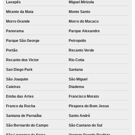
Lavapés
Miguel Mirizola
Mirante da Mata
Monte Santo
Morro Grande
Morro do Macaco
Panorama
Parque Alexandre
Parque São George
Petropolis
Portão
Recanto Verde
Recanto dos Victor
Rio Cotia
San Diego Park
Santana
São Joaquim
São Miguel
Caieiras
Diadema
Embu das Artes
Francisco Morato
Franco da Rocha
Pirapora do Bom Jesus
Santana de Parnaíba
Santo André
São Bernardo do Campo
São Caetano do Sul
São Lourenço da Serra
Vargem Grande Paulista