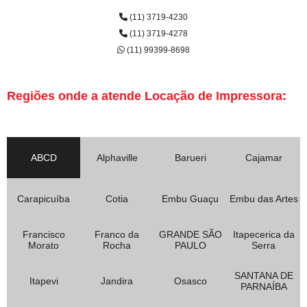
(11) 3719-4230
(11) 3719-4278
(11) 99399-8698
Regiões onde a atende Locação de Impressora:
ABCD
Alphaville
Barueri
Cajamar
Carapicuíba
Cotia
Embu Guaçu
Embu das Artes
Francisco
Franco da
GRANDE SÃO
Itapecerica da
Morato
Rocha
PAULO
Serra
SANTANA DE
Itapevi
Jandira
Osasco
PARNAÍBA