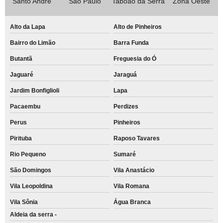
Santo André
São Paulo
Taboão da Serra
Zona Oeste
Alto da Lapa
Alto de Pinheiros
Bairro do Limão
Barra Funda
Butantã
Freguesia do Ó
Jaguaré
Jaraguá
Jardim Bonfiglioli
Lapa
Pacaembu
Perdizes
Perus
Pinheiros
Pirituba
Raposo Tavares
Rio Pequeno
Sumaré
São Domingos
Vila Anastácio
Vila Leopoldina
Vila Romana
Vila Sônia
Água Branca
Aldeia da serra -