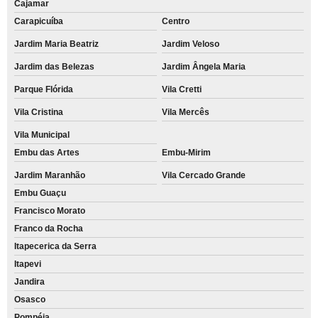
Cajamar
Carapicuíba
Centro
Jardim Maria Beatriz
Jardim Veloso
Jardim das Belezas
Jardim Ângela Maria
Parque Flórida
Vila Cretti
Vila Cristina
Vila Mercês
Vila Municipal
Embu das Artes
Embu-Mirim
Jardim Maranhão
Vila Cercado Grande
Embu Guaçu
Francisco Morato
Franco da Rocha
Itapecerica da Serra
Itapevi
Jandira
Osasco
Pompéia