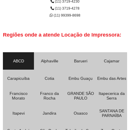
(11) 3719-4230
(11) 3719-4278
(11) 99399-8698
Regiões onde a atende Locação de Impressora:
ABCD
Alphaville
Barueri
Cajamar
Carapicuíba
Cotia
Embu Guaçu
Embu das Artes
Francisco
Franco da
GRANDE SÃO
Itapecerica da
Morato
Rocha
PAULO
Serra
SANTANA DE
Itapevi
Jandira
Osasco
PARNAÍBA