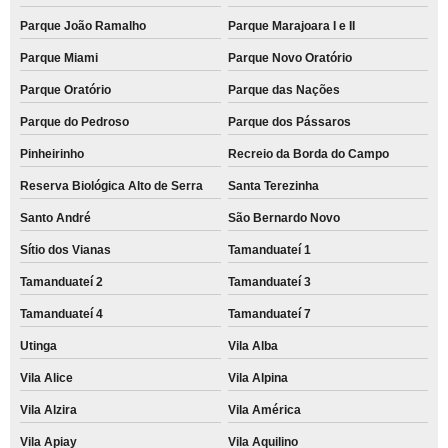
Parque João Ramalho
Parque Marajoara I e II
Parque Miami
Parque Novo Oratório
Parque Oratório
Parque das Nações
Parque do Pedroso
Parque dos Pássaros
Pinheirinho
Recreio da Borda do Campo
Reserva Biológica Alto de Serra
Santa Terezinha
Santo André
São Bernardo Novo
Sítio dos Vianas
Tamanduateí 1
Tamanduateí 2
Tamanduateí 3
Tamanduateí 4
Tamanduateí 7
Utinga
Vila Alba
Vila Alice
Vila Alpina
Vila Alzira
Vila América
Vila Apiay
Vila Aquilino