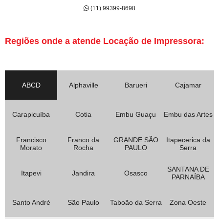
(11) 99399-8698
Regiões onde a atende Locação de Impressora:
ABCD
Alphaville
Barueri
Cajamar
Carapicuíba
Cotia
Embu Guaçu
Embu das Artes
Francisco
Franco da
GRANDE SÃO
Itapecerica da
Morato
Rocha
PAULO
Serra
SANTANA DE
Itapevi
Jandira
Osasco
PARNAÍBA
Santo André
São Paulo
Taboão da Serra
Zona Oeste