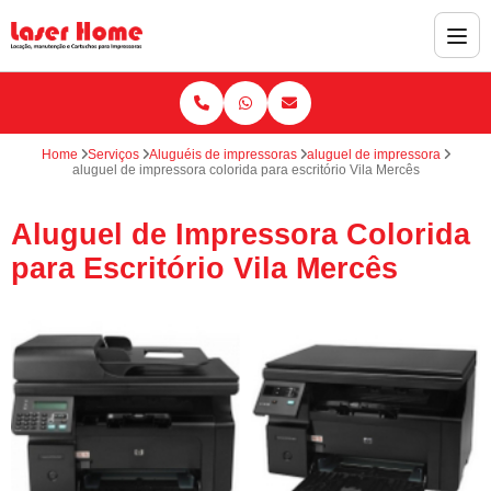
Home
Serviços
Aluguéis de impressoras
aluguel de impressora
aluguel de impressora colorida para escritório Vila Mercês
Aluguel de Impressora Colorida
para Escritório Vila Mercês