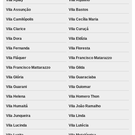
Vila Assunção
Vila Bastos
Vila Camilópolis
Vila Cecília Maria
Vila Clarice
Vila Curuçá
Vila Dora
Vila Eldízia
Vila Fernanda
Vila Floresta
Vila Fláquer
Vila Francisco Matarazzo
Vila Francisco Mattarazzo
Vila Gilda
Vila Glória
Vila Guaraciaba
Vila Guarani
Vila Guiomar
Vila Helena
Vila Homero Thon
Vila Humaitá
Vila João Ramalho
Vila Junqueira
Vila Linda
Vila Lucinda
Vila Lutécia
Vila Luzita
Vila Metalúrgica