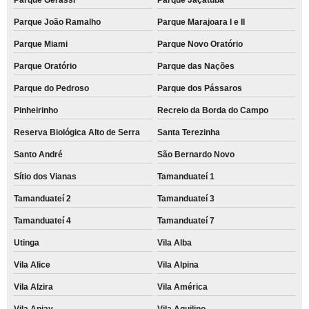
Parque João Ramalho
Parque Marajoara I e II
Parque Miami
Parque Novo Oratório
Parque Oratório
Parque das Nações
Parque do Pedroso
Parque dos Pássaros
Pinheirinho
Recreio da Borda do Campo
Reserva Biológica Alto de Serra
Santa Terezinha
Santo André
São Bernardo Novo
Sítio dos Vianas
Tamanduateí 1
Tamanduateí 2
Tamanduateí 3
Tamanduateí 4
Tamanduateí 7
Utinga
Vila Alba
Vila Alice
Vila Alpina
Vila Alzira
Vila América
Vila Apiay
Vila Aquilino