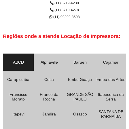
(11) 3719-4230
(11) 3719-4278
(11) 99399-8698
Regiões onde a atende Locação de Impressora:
ABCD
Alphaville
Barueri
Cajamar
Carapicuíba
Cotia
Embu Guaçu
Embu das Artes
Francisco
Franco da
GRANDE SÃO
Itapecerica da
Morato
Rocha
PAULO
Serra
SANTANA DE
Itapevi
Jandira
Osasco
PARNAÍBA