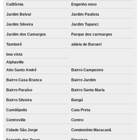
Califórnia
Engenho novo
Jardim Belval
Jardim Paulista
Jardim Silveira
Jardim Tupanci
Jardim dos Camargos
Parque dos carmargos
Tamboré
aldeia de Barueri
boa vista
Alphaville
Alto Santo André
Bairro Campestre
Bairro Casa Branca
Bairro Jardim
Bairro Paraíso
Bairro Santa Maria
Bairro Silveira
Bangú
Camilópolis
Cata Preta
Centreville
Centro
Cidade São Jorge
Condomínio Maracanã
Fazenda dos Tecos
Figueiras