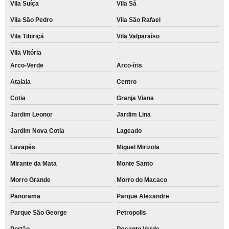
Vila Suíça
Vila Sá
Vila São Pedro
Vila São Rafael
Vila Tibiriçá
Vila Valparaíso
Vila Vitória
Arco-Verde
Arco-íris
Atalaia
Centro
Cotia
Granja Viana
Jardim Leonor
Jardim Lina
Jardim Nova Cotia
Lageado
Lavapés
Miguel Mirizola
Mirante da Mata
Monte Santo
Morro Grande
Morro do Macaco
Panorama
Parque Alexandre
Parque São George
Petropolis
Portão
Recanto Verde