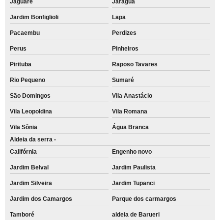
Jaguaré
Jaraguá
Jardim Bonfiglioli
Lapa
Pacaembu
Perdizes
Perus
Pinheiros
Pirituba
Raposo Tavares
Rio Pequeno
Sumaré
São Domingos
Vila Anastácio
Vila Leopoldina
Vila Romana
Vila Sônia
Água Branca
Aldeia da serra -
Califórnia
Engenho novo
Jardim Belval
Jardim Paulista
Jardim Silveira
Jardim Tupanci
Jardim dos Camargos
Parque dos carmargos
Tamboré
aldeia de Barueri