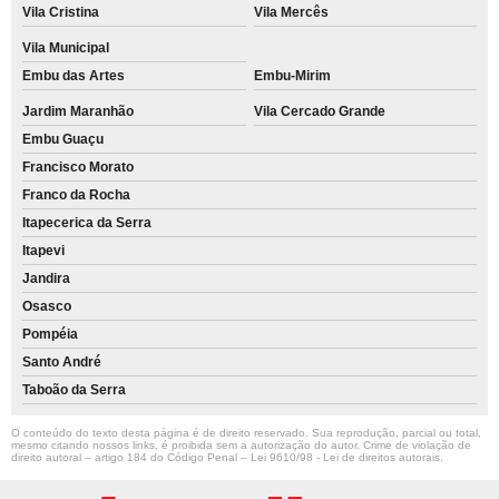
Vila Cristina
Vila Mercês
Vila Municipal
Embu das Artes
Embu-Mirim
Jardim Maranhão
Vila Cercado Grande
Embu Guaçu
Francisco Morato
Franco da Rocha
Itapecerica da Serra
Itapevi
Jandira
Osasco
Pompéia
Santo André
Taboão da Serra
O conteúdo do texto desta página é de direito reservado. Sua reprodução, parcial ou total,
mesmo citando nossos links, é proibida sem a autorização do autor. Crime de violação de
direito autoral – artigo 184 do Código Penal –
Lei 9610/98 - Lei de direitos autorais
.