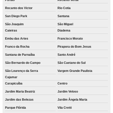
Recanto dos Victor
Rio Cotia
San Diego Park
Santana
São Joaquim
São Miguel
Caieiras
Diadema
Embu das Artes
Francisco Morato
Franco da Rocha
Pirapora do Bom Jesus
Santana de Parnaíba
Santo André
São Bernardo do Campo
São Caetano do Sul
São Lourenço da Serra
Vargem Grande Paulista
Cajamar
Carapicuíba
Centro
Jardim Maria Beatriz
Jardim Veloso
Jardim das Belezas
Jardim Ângela Maria
Parque Flórida
Vila Cretti