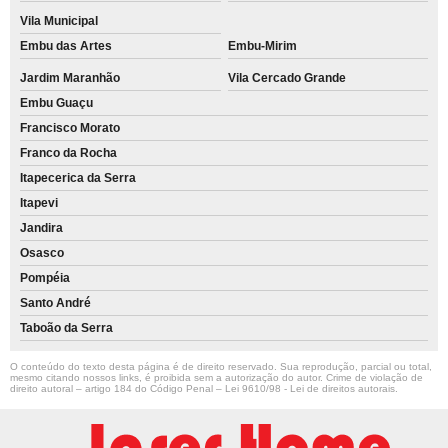
Vila Municipal
Embu das Artes
Embu-Mirim
Jardim Maranhão
Vila Cercado Grande
Embu Guaçu
Francisco Morato
Franco da Rocha
Itapecerica da Serra
Itapevi
Jandira
Osasco
Pompéia
Santo André
Taboão da Serra
O conteúdo do texto desta página é de direito reservado. Sua reprodução, parcial ou total,
mesmo citando nossos links, é proibida sem a autorização do autor. Crime de violação de
direito autoral – artigo 184 do Código Penal –
Lei 9610/98 - Lei de direitos autorais
.