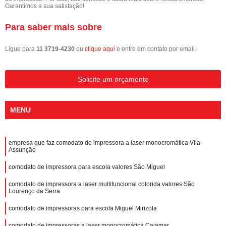
Garantimos a sua satisfação!
Para saber mais sobre
Ligue para
11 3719-4230
ou
clique aqui
e entre em contato por email.
Solicite um orçamento
MENU
empresa que faz comodato de impressora a laser monocromática Vila
Assunção
comodato de impressora para escola valores São Miguel
comodato de impressora a laser multifuncional colorida valores São
Lourenço da Serra
comodato de impressoras para escola Miguel Mirizola
comodato de impressoras a laser monocromática Cajamar