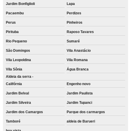
Jardim Bonfiglioli
Lapa
Pacaembu
Perdizes
Perus
Pinheiros
Pirituba
Raposo Tavares
Rio Pequeno
Sumaré
São Domingos
Vila Anastácio
Vila Leopoldina
Vila Romana
Vila Sônia
Água Branca
Aldeia da serra -
Califórnia
Engenho novo
Jardim Belval
Jardim Paulista
Jardim Silveira
Jardim Tupanci
Jardim dos Camargos
Parque dos carmargos
Tamboré
aldeia de Barueri
boa vista