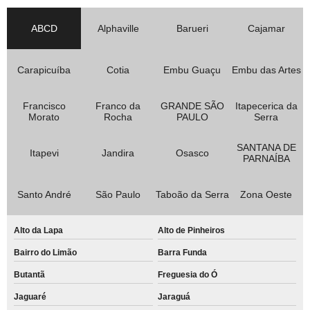
ABCD
Alphaville
Barueri
Cajamar
Carapicuíba
Cotia
Embu Guaçu
Embu das Artes
Francisco
Franco da
GRANDE SÃO
Itapecerica da
Morato
Rocha
PAULO
Serra
SANTANA DE
Itapevi
Jandira
Osasco
PARNAÍBA
Santo André
São Paulo
Taboão da Serra
Zona Oeste
Alto da Lapa
Alto de Pinheiros
Bairro do Limão
Barra Funda
Butantã
Freguesia do Ó
Jaguaré
Jaraguá