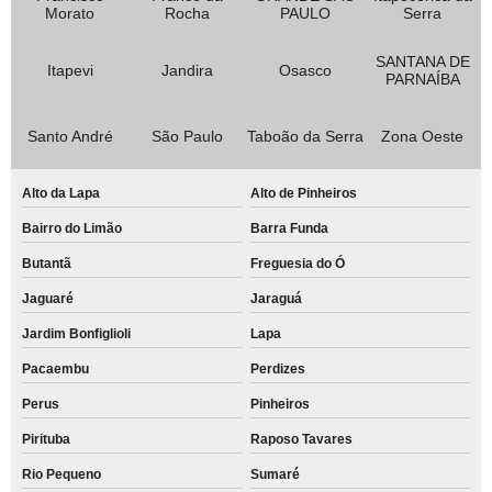
Morato
Rocha
PAULO
Serra
SANTANA DE
Itapevi
Jandira
Osasco
PARNAÍBA
Santo André
São Paulo
Taboão da Serra
Zona Oeste
Alto da Lapa
Alto de Pinheiros
Bairro do Limão
Barra Funda
Butantã
Freguesia do Ó
Jaguaré
Jaraguá
Jardim Bonfiglioli
Lapa
Pacaembu
Perdizes
Perus
Pinheiros
Pirituba
Raposo Tavares
Rio Pequeno
Sumaré