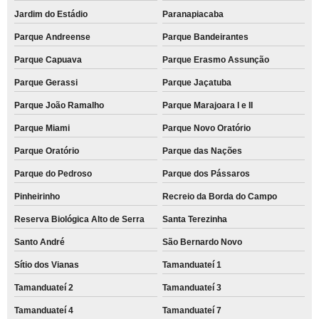
Jardim do Estádio
Paranapiacaba
Parque Andreense
Parque Bandeirantes
Parque Capuava
Parque Erasmo Assunção
Parque Gerassi
Parque Jaçatuba
Parque João Ramalho
Parque Marajoara I e II
Parque Miami
Parque Novo Oratório
Parque Oratório
Parque das Nações
Parque do Pedroso
Parque dos Pássaros
Pinheirinho
Recreio da Borda do Campo
Reserva Biológica Alto de Serra
Santa Terezinha
Santo André
São Bernardo Novo
Sítio dos Vianas
Tamanduateí 1
Tamanduateí 2
Tamanduateí 3
Tamanduateí 4
Tamanduateí 7