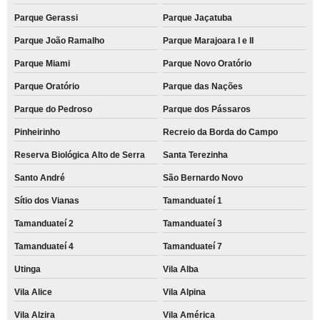
Parque Gerassi
Parque Jaçatuba
Parque João Ramalho
Parque Marajoara I e II
Parque Miami
Parque Novo Oratório
Parque Oratório
Parque das Nações
Parque do Pedroso
Parque dos Pássaros
Pinheirinho
Recreio da Borda do Campo
Reserva Biológica Alto de Serra
Santa Terezinha
Santo André
São Bernardo Novo
Sítio dos Vianas
Tamanduateí 1
Tamanduateí 2
Tamanduateí 3
Tamanduateí 4
Tamanduateí 7
Utinga
Vila Alba
Vila Alice
Vila Alpina
Vila Alzira
Vila América