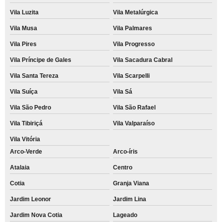
Vila Luzita
Vila Metalúrgica
Vila Musa
Vila Palmares
Vila Pires
Vila Progresso
Vila Príncipe de Gales
Vila Sacadura Cabral
Vila Santa Tereza
Vila Scarpelli
Vila Suíça
Vila Sá
Vila São Pedro
Vila São Rafael
Vila Tibiriçá
Vila Valparaíso
Vila Vitória
Arco-Verde
Arco-íris
Atalaia
Centro
Cotia
Granja Viana
Jardim Leonor
Jardim Lina
Jardim Nova Cotia
Lageado