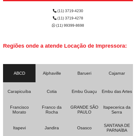
(11) 3719-4230
(11) 3719-4278
(11) 99399-8698
Regiões onde a atende Locação de Impressora:
ABCD
Alphaville
Barueri
Cajamar
Carapicuíba
Cotia
Embu Guaçu
Embu das Artes
Francisco
Franco da
GRANDE SÃO
Itapecerica da
Morato
Rocha
PAULO
Serra
SANTANA DE
Itapevi
Jandira
Osasco
PARNAÍBA