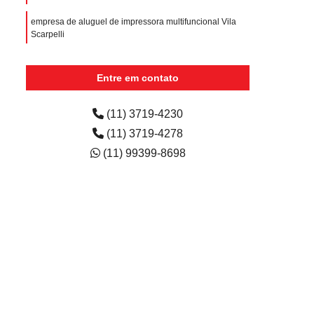
empresa de aluguel de impressora multifuncional Vila
Scarpelli
empresa de aluguel de impressora para faculdade
Itapecerica da Serra
Entre em contato
empresa de aluguel de impressora colorida
Tamanduateí 1
(11) 3719-4230
(11) 3719-4278
(11) 99399-8698