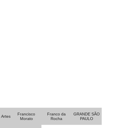
Francisco
Franco da
GRANDE SÃO
 Artes
Morato
Rocha
PAULO