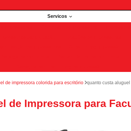
Servicos
de impressoras
Comodato de impressora
Impressora 
Impressoras para locação
Locações de impressoras
Manutenção de impressoras
Outsourcing impressão
Recarga de cartuchos
Remanufatura de cartuchos
Serviços de outsourcing de impressão
el de impressora colorida para escritório
quanto custa aluguel
l de Impressora para Fac