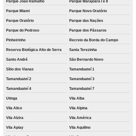
Parque João Ramalho
Parque Marajoara I e II
Parque Miami
Parque Novo Oratório
Parque Oratório
Parque das Nações
Parque do Pedroso
Parque dos Pássaros
Pinheirinho
Recreio da Borda do Campo
Reserva Biológica Alto de Serra
Santa Terezinha
Santo André
São Bernardo Novo
Sítio dos Vianas
Tamanduateí 1
Tamanduateí 2
Tamanduateí 3
Tamanduateí 4
Tamanduateí 7
Utinga
Vila Alba
Vila Alice
Vila Alpina
Vila Alzira
Vila América
Vila Apiay
Vila Aquilino