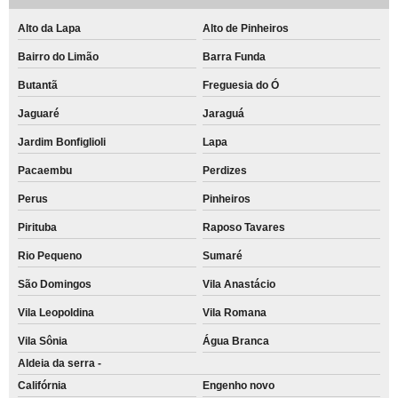
Alto da Lapa
Alto de Pinheiros
Bairro do Limão
Barra Funda
Butantã
Freguesia do Ó
Jaguaré
Jaraguá
Jardim Bonfiglioli
Lapa
Pacaembu
Perdizes
Perus
Pinheiros
Pirituba
Raposo Tavares
Rio Pequeno
Sumaré
São Domingos
Vila Anastácio
Vila Leopoldina
Vila Romana
Vila Sônia
Água Branca
Aldeia da serra -
Califórnia
Engenho novo