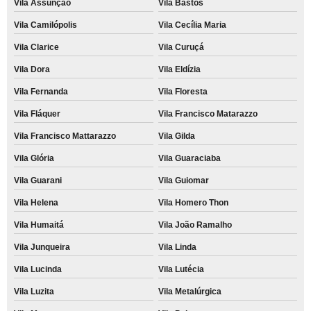
Vila Assunção
Vila Bastos
Vila Camilópolis
Vila Cecília Maria
Vila Clarice
Vila Curuçá
Vila Dora
Vila Eldízia
Vila Fernanda
Vila Floresta
Vila Fláquer
Vila Francisco Matarazzo
Vila Francisco Mattarazzo
Vila Gilda
Vila Glória
Vila Guaraciaba
Vila Guarani
Vila Guiomar
Vila Helena
Vila Homero Thon
Vila Humaitá
Vila João Ramalho
Vila Junqueira
Vila Linda
Vila Lucinda
Vila Lutécia
Vila Luzita
Vila Metalúrgica