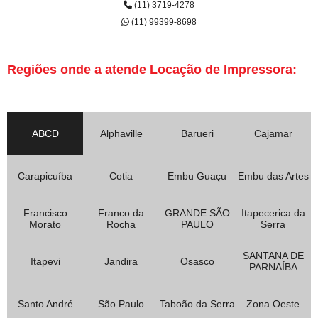
(11) 3719-4278
(11) 99399-8698
Regiões onde a atende Locação de Impressora:
ABCD
Alphaville
Barueri
Cajamar
Carapicuíba
Cotia
Embu Guaçu
Embu das Artes
Francisco
Franco da
GRANDE SÃO
Itapecerica da
Morato
Rocha
PAULO
Serra
SANTANA DE
Itapevi
Jandira
Osasco
PARNAÍBA
Santo André
São Paulo
Taboão da Serra
Zona Oeste